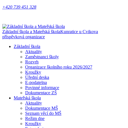
+420 739 451 328
Základní škola a Mateřská škola
Kunratice u Cvikova
příspěvková organizace
Základní škola
Aktuality
Zaměstnanci školy
Rozvrh
Organizace školního roku 2026/2027
Kroužky
Úřední deska
E-podatelna
Povinné informace
Dokumentace ZŠ
Mateřská škola
Aktuality
Dokumentace MŠ
Seznam věcí do MŠ
Režim dne
Kroužky