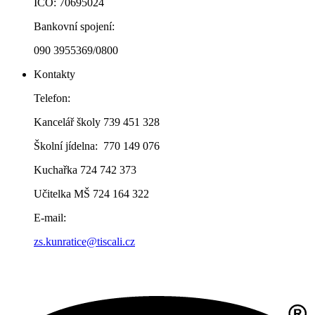
IČO: 70695024
Bankovní spojení:
090 3955369/0800
Kontakty
Telefon:
Kancelář školy 739 451 328
Školní jídelna: 770 149 076
Kuchařka 724 742 373
Učitelka MŠ 724 164 322
E-mail:
zs.kunratice@tiscali.cz