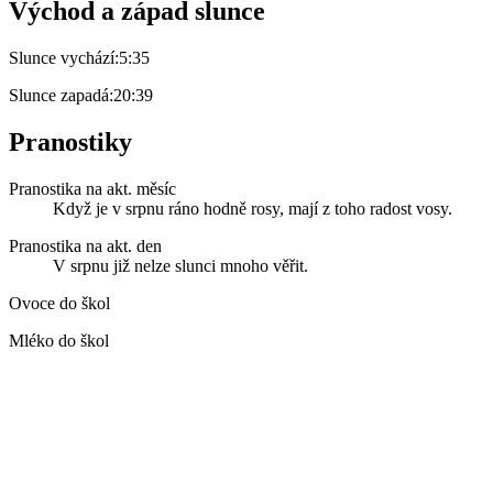
Východ a západ slunce
Slunce vychází:
5:35
Slunce zapadá:
20:39
Pranostiky
Pranostika na akt. měsíc
Když je v srpnu ráno hodně rosy, mají z toho radost vosy.
Pranostika na akt. den
V srpnu již nelze slunci mnoho věřit.
Ovoce do škol
Mléko do škol