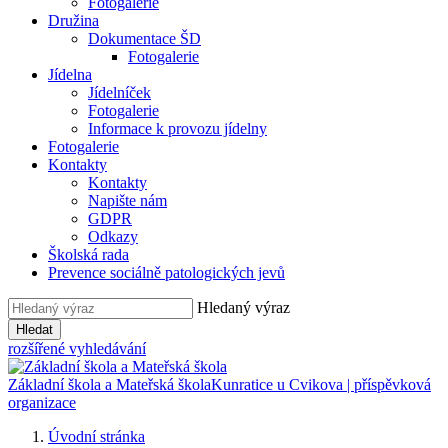
Fotogalerie
Družina
Dokumentace ŠD
Fotogalerie
Jídelna
Jídelníček
Fotogalerie
Informace k provozu jídelny
Fotogalerie
Kontakty
Kontakty
Napište nám
GDPR
Odkazy
Školská rada
Prevence sociálně patologických jevů
Hledaný výraz
Hledat
rozšířené vyhledávání
Základní škola a Mateřská škola
Kunratice u Cvikova | příspěvková
organizace
Úvodní stránka