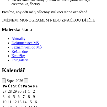
elektronika, šperky..
Prosíme, aby děti měly všechny své věci řádně označené
JMÉNEM, MONOGRAMEM NEBO ZNAČKOU DÍTĚTE.
Mateřská škola
Aktuality
Dokumentace MŠ
Seznam věcí do MŠ
Režim dne
Kroužky
Fotogalerie
Kalendář
Srpen
2026
Po
Út
St
Čt
Pá
So
Ne
27
28
29
30
31
1
2
3
4
5
6
7
8
9
10
11
12
13
14
15
16