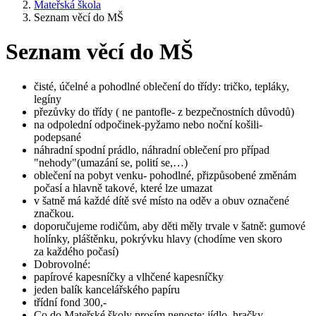
Mateřská škola
Seznam věcí do MŠ
Seznam věcí do MŠ
čisté, účelné a pohodlné oblečení do třídy: tričko, tepláky,
legíny
přezůvky do třídy ( ne pantofle- z bezpečnostních důvodů)
na odpolední odpočinek-pyžamo nebo noční košili-
podepsané
náhradní spodní prádlo, náhradní oblečení pro případ
"nehody"(umazání se, polití se,…)
oblečení na pobyt venku- pohodlné, přizpůsobené změnám
počasí a hlavně takové, které lze umazat
v šatně má každé dítě své místo na oděv a obuv označené
značkou.
doporučujeme rodičům, aby děti měly trvale v šatně: gumové
holínky, pláštěnku, pokrývku hlavy (chodíme ven skoro
za každého počasí)
Dobrovolné:
papírové kapesníčky a vlhčené kapesníčky
jeden balík kancelářského papíru
třídní fond 300,-
Co do Mateřské školy prosím nenoste: jídlo, hračky,