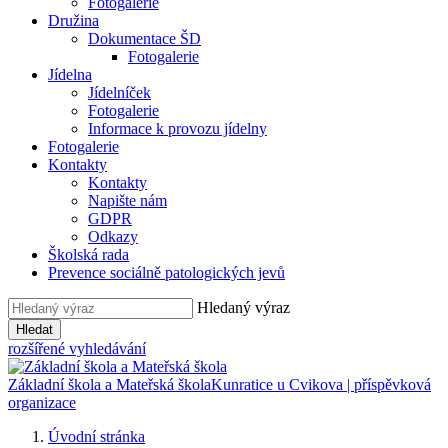
Fotogalerie
Družina
Dokumentace ŠD
Fotogalerie
Jídelna
Jídelníček
Fotogalerie
Informace k provozu jídelny
Fotogalerie
Kontakty
Kontakty
Napište nám
GDPR
Odkazy
Školská rada
Prevence sociálně patologických jevů
Hledaný výraz
Hledat
rozšířené vyhledávání
Základní škola a Mateřská škola
Kunratice u Cvikova | příspěvková
organizace
Úvodní stránka