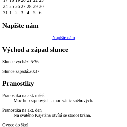
17
18
19
20
21
22
23
24
25
26
27
28
29
30
31
1
2
3
4
5
6
Napište nám
Napište nám
Východ a západ slunce
Slunce vychází:
5:36
Slunce zapadá:
20:37
Pranostiky
Pranostika na akt. měsíc
Moc hub srpnových - moc vánic sněhových.
Pranostika na akt. den
Na svatého Kajetána otvírá se stodol brána.
Ovoce do škol