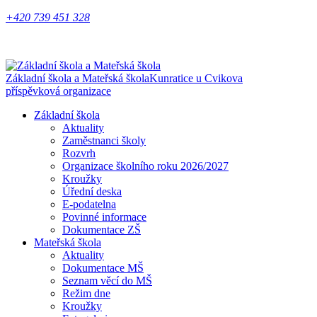
+420 739 451 328
Základní škola a Mateřská škola
Kunratice u Cvikova
příspěvková organizace
Základní škola
Aktuality
Zaměstnanci školy
Rozvrh
Organizace školního roku 2026/2027
Kroužky
Úřední deska
E-podatelna
Povinné informace
Dokumentace ZŠ
Mateřská škola
Aktuality
Dokumentace MŠ
Seznam věcí do MŠ
Režim dne
Kroužky