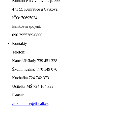
Kunratice u Cvikova č. p. 255
471 55 Kunratice u Cvikova
IČO: 70695024
Bankovní spojení:
090 3955369/0800
Kontakty
Telefon:
Kancelář školy 739 451 328
Školní jídelna: 770 149 076
Kuchařka 724 742 373
Učitelka MŠ 724 164 322
E-mail:
zs.kunratice@tiscali.cz