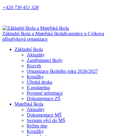
+420 739 451 328
Základní škola a Mateřská škola
Kunratice u Cvikova
příspěvková organizace
Základní škola
Aktuality
Zaměstnanci školy
Rozvrh
Organizace školního roku 2026/2027
Kroužky
Úřední deska
E-podatelna
Povinné informace
Dokumentace ZŠ
Mateřská škola
Aktuality
Dokumentace MŠ
Seznam věcí do MŠ
Režim dne
Kroužky