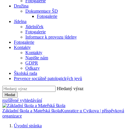
Fotogalerie
Družina
Dokumentace ŠD
Fotogalerie
Jídelna
Jídelníček
Fotogalerie
Informace k provozu jídelny
Fotogalerie
Kontakty
Kontakty
Napište nám
GDPR
Odkazy
Školská rada
Prevence sociálně patologických jevů
Hledaný výraz
Hledat
rozšířené vyhledávání
Základní škola a Mateřská škola
Kunratice u Cvikova | příspěvková
organizace
Úvodní stránka