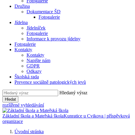
Fotogalerie
Družina
Dokumentace ŠD
Fotogalerie
Jídelna
Jídelníček
Fotogalerie
Informace k provozu jídelny
Fotogalerie
Kontakty
Kontakty
Napište nám
GDPR
Odkazy
Školská rada
Prevence sociálně patologických jevů
Hledaný výraz
Hledat
rozšířené vyhledávání
Základní škola a Mateřská škola
Kunratice u Cvikova | příspěvková
organizace
Úvodní stránka