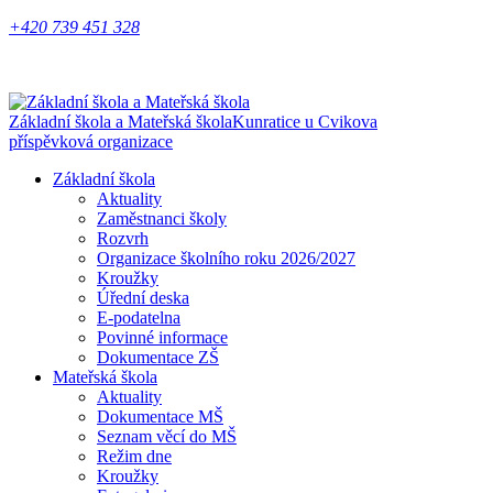
+420 739 451 328
Základní škola a Mateřská škola
Kunratice u Cvikova
příspěvková organizace
Základní škola
Aktuality
Zaměstnanci školy
Rozvrh
Organizace školního roku 2026/2027
Kroužky
Úřední deska
E-podatelna
Povinné informace
Dokumentace ZŠ
Mateřská škola
Aktuality
Dokumentace MŠ
Seznam věcí do MŠ
Režim dne
Kroužky